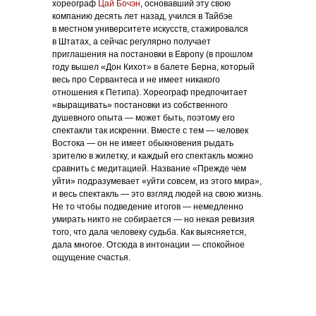
хореограф
Цай Бочэн
, основавший эту свою
компанию десять лет назад, учился в Тайбэе
в местном университете искусств, стажировался
в Штатах, а сейчас регулярно получает
приглашения на постановки в Европу (в прошлом
году вышел «Дон Кихот» в балете Берна, который
весь про Сервантеса и не имеет никакого
отношения к Петипа). Хореограф предпочитает
«выращивать» постановки из собственного
душевного опыта — может быть, поэтому его
спектакли так искренни. Вместе с тем — человек
Востока — он не имеет обыкновения рыдать
зрителю в жилетку, и каждый его спектакль можно
сравнить с медитацией. Название «Прежде чем
уйти» подразумевает «уйти совсем, из этого мира»,
и весь спектакль — это взгляд людей на свою жизнь.
Не то чтобы подведение итогов — немедленно
умирать никто не собирается — но некая ревизия
того, что дала человеку судьба. Как выясняется,
дала многое. Отсюда в интонации — спокойное
ощущение счастья.