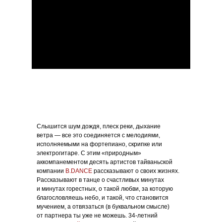
Слышится шум дождя, плеск реки, дыхание
ветра — все это соединяется с мелодиями,
исполняемыми на фортепиано, скрипке или
электрогитаре. С этим «природным»
аккомпанементом десять артистов тайваньской
компании
B.DANCE
рассказывают о своих жизнях.
Рассказывают в танце о счастливых минутах
и минутах горестных, о такой любви, за которую
благословляешь небо, и такой, что становится
мучением, а отвязаться (в буквальном смысле)
от партнера ты уже не можешь. 34-летний