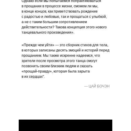
Однако если мы попытаемся попрактиковаться
в прощании в процессе жизни, сможем ли мы,
в конце концов, как приветствовать рождение
с радостью и любовью, так и прощаться с улыбкой,
а не с таким большим сопротивлением
действительности? Такова концепция этого нового
танцевального произведения».
«Прежде чем уйти» — это сборник стихов для тела,
в которых записаны десять эмоций и историй перед
прощанием. Мы также искренне надеемся, что
зрители после просмотра этого танца смогут
позвонить своим близким людям и сказать
«прощай-правду», которая была зарыта
в их сердцах".
— ЦАЙ БОЧЭН