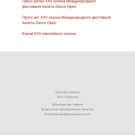
Пресс-релиз XXV сезона Международного
фестиваля балета Dance Open
Пресс-кит XXV сезона Международного фестиваля
балета Dance Open
Ключи XXV юбилейного сезона
Способы оплаты
Все о билетах
Дирекция фестиваля
Вопросы по приобретению билетов
Политика конфиденциальности