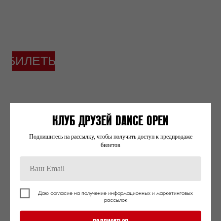
ГОЛОВОКРУЖЕНИЕ
НАЦИОНАЛЬНАЯ ТАНЦЕВАЛЬНАЯ
КОМПАНИЯ МЕКСИКИ
11 апреля
БИЛЕТЫ
ПЕСНЯ
ХУХУ ТАНЕЦ, ТАНЦЕВАЛЬНАЯ
СТРАННИКА
КЛУБ ДРУЗЕЙ DANCE OPEN
КОМПАНИЯ ШЭНЬЧЖЭНЯ
13 апреля
Подпишитесь на рассылку, чтобы получить доступ к предпродаже
билетов
БИЛЕТЫ
Даю согласие на получение информационных и маркетинговых
рассылок
ВОЗВРАЩЕНИЕ
ТРУППА АНТОНИО НАХАРРО