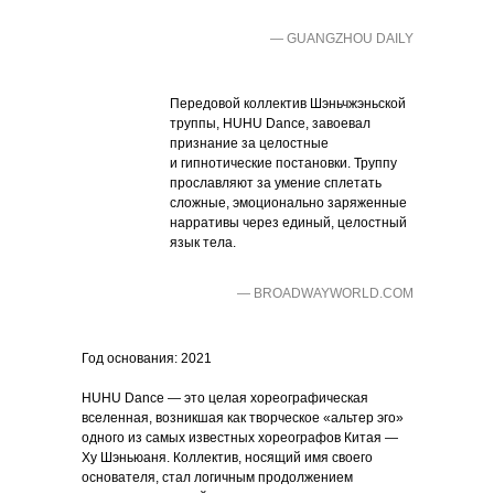
— GUANGZHOU DAILY
Передовой коллектив Шэньчжэньской
труппы, HUHU Dance, завоевал
признание за целостные
и гипнотические постановки. Труппу
прославляют за умение сплетать
сложные, эмоционально заряженные
нарративы через единый, целостный
язык тела.
— BROADWAYWORLD.COM
Год основания: 2021
HUHU Dance — это целая хореографическая
вселенная, возникшая как творческое «альтер эго»
одного из самых известных хореографов Китая —
Ху Шэньюаня. Коллектив, носящий имя своего
основателя, стал логичным продолжением