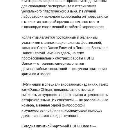
и материализацией его авторского метода, местом
для свободного эксперимента и оттачивания
уникального пластического языка. Из личной
лаборатории молодого хореографа он превратился
в коллектив, который прочно занял свое место
в авангарде современной китайской хореографии.
Коллектив является постоянным и желанным
участником главных национальных фестивалей,
таких как China Dance Forward в Пекине и Shenzhen
Dance Festival. Именно здесь, на этих
профессиональных смотрах, работы HUHU
Dance — от ранних камерных опытов
до масштабных спектаклей — получали признание
критиков и коллег.
Публикации в специализированных изданиях, таких
как «Dance China», неоднократно отмечали
смелость их художественного поиска и целостность
авторского языка. Их спектакли — не разрозненные
номера, а звенья одной философской
и художественной линии, исследующей природу
движения, памяти и идентичности.
Сегодня визитной карточкой HUHU Dance —