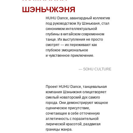
ШЭНЬЧЖЭНЯ
HUHU Dance, авангардный коллектив
под руководством Ху Шэньюаня, стал
синонимом интеллектуальной
глубины в китайском современном
танце. Их выступления не просто
смотрят — их переживают как
глубокое эмоциональное
и чувственное приключение.
— SOHU CULTURE
Проект HUHU Dance, танцевальная
компания Шэньчжэня олицетворяет
смелый новаторский дух самого
города. Они демонстрируют мощное
сценическое присутствие,
сочетающее в себе отточенную
атлетичность с поразительной
лирической красотой, раздвигая
границы жанра.