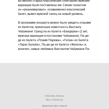
Во многих старых классических спектаклях мужские
вариации были поставлены им. Своим талантом
он «реанимировал», осовременил классический
балет, вывел мужской танец на новый уровень.
В программе концерта можно было увидеть отрывки
из балетов, принесших известность Вахтангу
Чабукиани: Гранд па из балета «Баядерка» (2 акт,
мужская вариация в постановке Чабукиани), Па-де-
де из балета «Пламя Парижа», «Гопак» из балета
«Тарас Бульба», Па-де-де из балета «Жизель» и,
конечно, самые любимые Вахтангом Чабукиани Па-
де-де из балетов «Дон Кихот» и «Корсар».
Были исполнены отрывки из балетов «Отелло»,
«Сердце гор» и номер «Мелодия» на музыку
Глюка — постановка В. Чабукиани.
В оформлении вечера — записи
из Госфильмофонда и редкие фотографии.
Способы оплаты
Все о билетах
Дирекция фестиваля