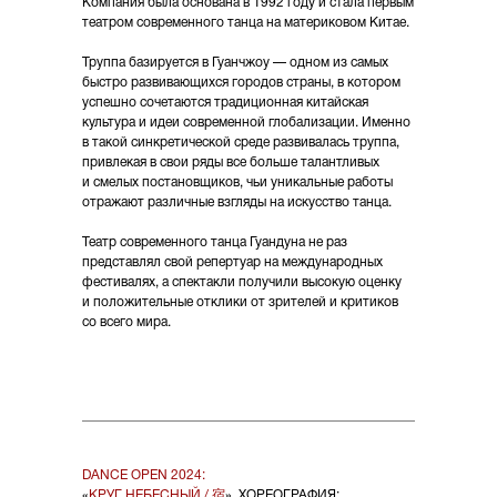
Компания была основана в 1992 году и стала первым
театром современного танца на материковом Китае.
Труппа базируется в Гуанчжоу — одном из самых
быстро развивающихся городов страны, в котором
успешно сочетаются традиционная китайская
культура и идеи современной глобализации. Именно
в такой синкретической среде развивалась труппа,
привлекая в свои ряды все больше талантливых
и смелых постановщиков, чьи уникальные работы
отражают различные взгляды на искусство танца.
Театр современного танца Гуандуна не раз
представлял свой репертуар на международных
фестивалях, а спектакли получили высокую оценку
и положительные отклики от зрителей и критиков
со всего мира.
DANCE OPEN 2024:
«
КРУГ НЕБЕСНЫЙ / 宿
», ХОРЕОГРАФИЯ: