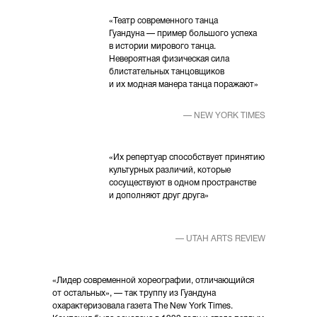
«Театр современного танца
Гуандуна — пример большого успеха
в истории мирового танца.
Невероятная физическая сила
блистательных танцовщиков
и их модная манера танца поражают»
— NEW YORK TIMES
«Их репертуар способствует принятию
культурных различий, которые
cосуществуют в одном пространстве
и дополняют друг друга»
— UTAH ARTS REVIEW
«Лидер современной хореографии, отличающийся
от остальных», — так труппу из Гуандуна
охарактеризовала газета The New York Times.