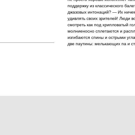
поддержку из классического бале
джазовых интонаций? — Их ничем
удивлять своих зрителей! Люди в
смотреть как под хрипловатый го
молниеносно сплетаются и распл
изгибаются спины и острыми угл
две паутины: мелькающих па и ст