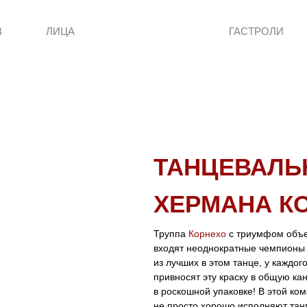
В
ЛИЦА
ГАСТРОЛИ
ТАНЦЕВАЛЬ
ХЕРМАНА К
Труппа
Корнехо
с триумфом объех
входят неоднократные чемпионы 
из лучших в этом танце, у каждог
привносят эту краску в общую ка
в роскошной упаковке! В этой ко
не просто хорошо исполняют танг