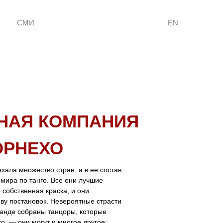
СМИ
EN
НАЯ КОМПАНИЯ
ОРНЕХО
ала множество стран, а в ее состав
мира по танго. Все они лучшие
о собственная краска, и они
нву постановок. Невероятные страсти
манде собраны танцоры, которые
о, — они могут и многое другое: