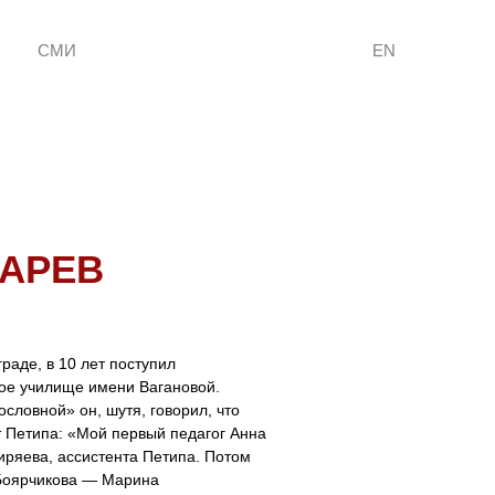
СМИ
EN
ХАРЕВ
раде, в 10 лет поступил
ое училище имени Вагановой.
словной» он, шутя, говорил, что
т Петипа: «Мой первый педагог Анна
ряева, ассистента Петипа. Потом
Боярчикова — Марина