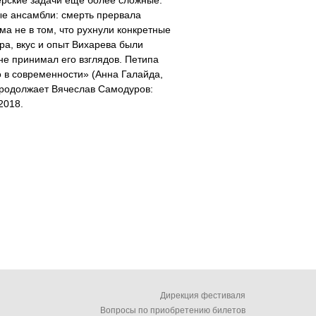
ерские задачи еще более сложные.
ые ансамбли: смерть прервала
ма не в том, что рухнули конкретные
ра, вкус и опыт Вихарева были
 не принимал его взглядов. Петипа
 в современности» (Анна Галайда,
продолжает Вячеслав Самодуров:
2018.
Дирекция фестиваля
Вопросы по приобретению билетов