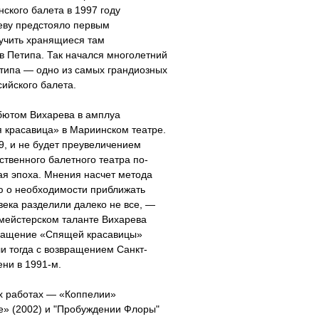
ского балета в 1997 году
еву предстояло первым
зучить хранящиеся там
 Петипа. Так начался многолетний
етипа — одно из самых грандиозных
ийского балета.
бютом Вихарева в амплуа
 красавица» в Мариинском театре.
, и не будет преувеличением
ественного балетного театра по-
ая эпоха. Мнения насчет метода
ю о необходимости приближать
века разделили далеко не все, —
тмейстерском таланте Вихарева
ращение «Спящей красавицы»
и тогда с возвращением Санкт-
ени в 1991-м.
х работах — «Коппелии»
е» (2002) и "Пробуждении Флоры"