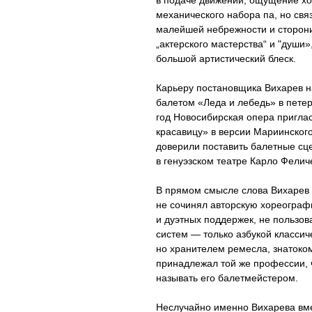
в подаче движений, ощущение хо
механического набора па, но свя
малейшей небрежности и сторон
„актерского мастерства“ и "души
большой артистический блеск.
Карьеру постановщика Вихарев 
балетом «Леда и лебедь» в пете
год Новосибирская опера пригла
красавицу» в версии Мариинского
доверили поставить балетные сц
в генуэзском театре Карло Фелич
В прямом смысле слова Вихарев 
не сочинял авторскую хореограф
и дуэтных поддержек, не пользо
систем — только азбукой классич
но хранителем ремесла, знатоко
принадлежал той же профессии, 
называть его балетмейстером.
Неслучайно именно Вихарева вм