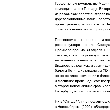
Гершензоном руководство Мариин
командировало в Гарвард: Вихар
из российских балетмейстеров и
дореволюционные записи балетов
проект реконструкций балетов П
событий в новейшей истории росс
Первенцем этого проекта — и де
реконструктора — стала «Спящая
Премьера прошла 30 апреля 1999
сказать, что в этот день для отеч
настоящему закончилась советск
Вихарева разошлись, и саму иде
балеты Петипа к стандартам XIX 
но не осталось сомнений в бале
и масштабе происшедшего: возв
в старом новом облике сравнивал
Петербургу его исторического им
Ни в "Спящей", ни в последующи
в Новосибирске (2002), «Баядерк