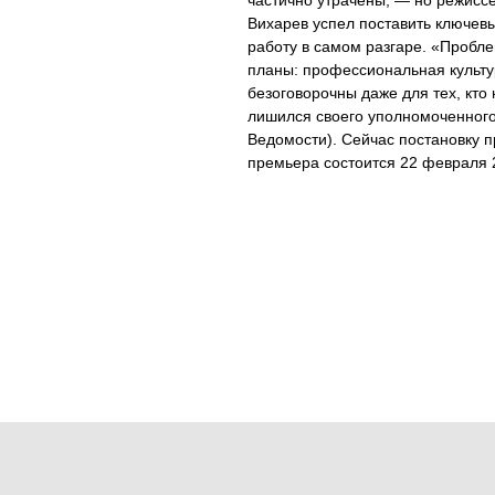
частично утрачены, — но режисс
Вихарев успел поставить ключев
работу в самом разгаре. «Пробле
планы: профессиональная культу
безоговорочны даже для тех, кто
лишился своего уполномоченного
Ведомости). Сейчас постановку 
премьера состоится 22 февраля 