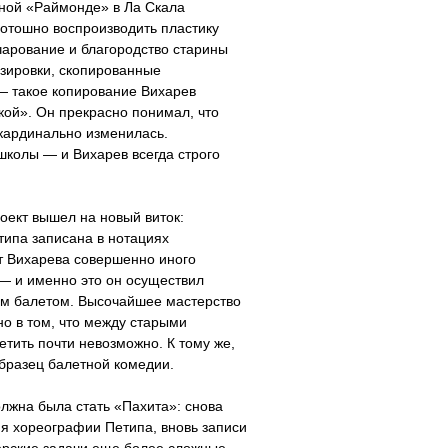
ной «Раймонде» в Ла Скала
дотошно воспроизводить пластику
чарование и благородство старины
озировки, скопированные
— такое копирование Вихарев
ой». Он прекрасно понимал, что
 кардинально изменилась.
колы — и Вихарев всегда строго
роект вышел на новый виток:
ипа записана в нотациях
от Вихарева совершенно иного
 — и именно это он осуществил
ким балетом. Высочайшее мастерство
о в том, что между старыми
тить почти невозможно. К тому же,
образец балетной комедии.
жна была стать «Пахита»: снова
ия хореографии Петипа, вновь записи