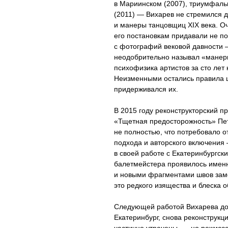
в Мариинском (2007), триумфаль
(2011) — Вихарев не стремился 
и манеры танцовщиц XIX века. О
его постановкам придавали не п
с фотографий вековой давности 
неодобрительно называл «манерк
психофизика артистов за сто лет
Неизменными остались правила ш
придерживался их.
В 2015 году реконструкторский п
«Тщетная предосторожность» Пет
не полностью, что потребовало 
подхода и авторского включения
в своей работе с Екатеринбургс
балетмейстера проявилось именн
и новыми фрагментами швов заме
это редкого изящества и блеска 
Следующей работой Вихарева дол
Екатеринбург, снова реконструкц