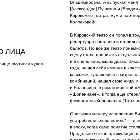
Владимировна. А выпускал меня 
[Александра] Пушкина и [Владим
Кировского театра, муж и партн
Колпаковой».
В Кировский театр он попал в тру
репертуара составляли стерильн
балетов. Но все же театр понемн
О ЛИЦА
сцену стала проникать актуальна
и в очень небольших дозах. Виха
илище очутился чудом.
года, нашел себя именно в клас
классик», купавшийся в хитросп
комбинаций, нашел свою нишу <
и Баланчина, в романтической «
«Шопениане», в тогда еще стер
фокинском «Карнавале» (Татьяна
Описывая манеру исполнения Ви
употребляли слово «стиль" — и 
в эпоху, когда само понятие стил
Предельно четкая артикуляция па