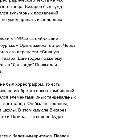
реографического текста не как
зного танца. Вихарев был чужд
ился вульгарных проявлений
», но умел придать исполнению
начал в 1995-м — небольшим
рбургском Эрмитажном театре. Через
сила его перенести «Спящую
 театра. Еще годом позже ему
ены в "Джоконде" Понкьелли
е.
не был хореографом, то есть
ию, не изобретал новых комбинаций
вался элементами иных танцевальных
еского танца. Он был не творцом,
м школы. В этом смысле Вихарев
что и Петипа — и вернее будет
есте с балетным критиком Павлом