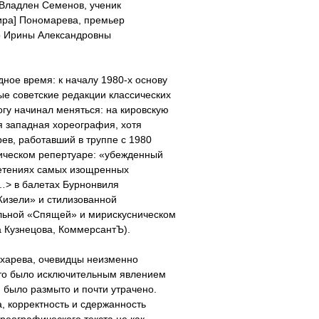
Владлен Семенов, ученик
ира] Пономарева, премьер
ер Ирины Александровны
дное время: к началу 1980-х основу
ые советские редакции классических
огу начинал меняться: на кировскую
я западная хореография, хотя
рев, работавший в труппе с 1980
сическом репертуаре: «убежденный
летениях самых изощренных
…> в балетах Бурнонвиля
Жизели» и стилизованной
ильной «Спящей» и мирискусническом
 Кузнецова, КоммерсантЪ).
харева, очевидцы неизменно
это было исключительным явлением
я было размыто и почти утрачено.
, корректность и сдержанность