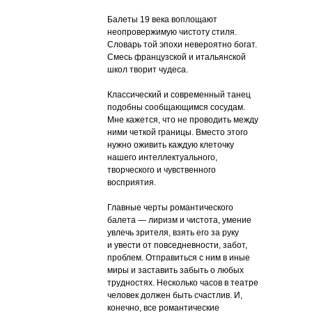
Балеты 19 века воплощают
неопровержимую чистоту стиля.
Словарь той эпохи невероятно богат.
Смесь французской и итальянской
школ творит чудеса.
Классический и современный танец
подобны сообщающимся сосудам.
Мне кажется, что не проводить между
ними четкой границы. Вместо этого
нужно оживить каждую клеточку
нашего интеллектуального,
творческого и чувственного
восприятия.
Главные черты романтического
балета — лиризм и чистота, умение
увлечь зрителя, взять его за руку
и увести от повседневности, забот,
проблем. Отправиться с ним в иные
миры и заставить забыть о любых
трудностях. Несколько часов в театре
человек должен быть счастлив. И,
конечно, все романтические