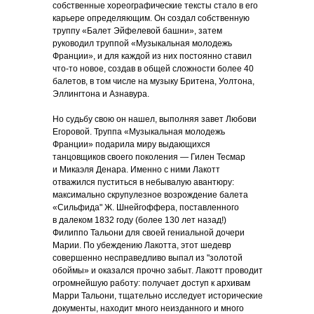
собственные хореографические тексты стало в его
карьере определяющим. Он создал собственную
труппу «Балет Эйфелевой башни», затем
руководил труппой «Музыкальная молодежь
Франции», и для каждой из них постоянно ставил
что-то новое, создав в общей сложности более 40
балетов, в том числе на музыку Бритена, Уолтона,
Эллингтона и Азнавура.
Но судьбу свою он нашел, выполняя завет Любови
Егоровой. Труппа «Музыкальная молодежь
Франции» подарила миру выдающихся
танцовщиков своего поколения — Гилен Тесмар
и Микаэля Денара. Именно с ними Лакотт
отважился пуститься в небывалую авантюру:
максимально скрупулезное возрождение балета
«Сильфида" Ж. Шнейгоффера, поставленного
в далеком 1832 году (более 130 лет назад!)
Филиппо Тальони для своей гениальной дочери
Марии. По убеждению Лакотта, этот шедевр
совершенно несправедливо выпал из "золотой
обоймы» и оказался прочно забыт. Лакотт проводит
огромнейшую работу: получает доступ к архивам
Марри Тальони, тщательно исследует исторические
документы, находит много неизданного и много