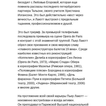
беседует с Любовью Егоровой, которая еще
помнила рассказы последнего петербургского
партнера Тальони, своего учителя Христиана
Иогансона. Это был действительно «мост через
вечность», и Лакотт выстроил с предельным
тщанием, профессионализмом и душой.
Это был триумф. За премьерой телефильма
последовала премьера на сцене Opera de Paris
и контракт с этой знаменитой труппой. Пьер Лакотт
обрел свое призвание и свою мировую славу
«главного реконструктора балетов 19 века». Среди
наиболее известных его реконструкций:
«Коппелия» Делиба в хореографии Сен-Леона
(Opera de Paris, 1973), «Марко Спада» Обера
в хореографии Мазилье (Римская опера, 1981),
«Половецкие пляски» Бородина в хореографии
Фокина (Балет Монте-Карло, 1986), «Дочь
фараона» Пуни в хореографии Петипа (Большой
театр, 2000), «Ундина» (Мариинский театр, 2006)
и многие другие.
На протяжение всей своей карьеры Пьер Лакотт —
неизменно востребован и всегда активен.
Он преподавал в Парижской Высшей национальной