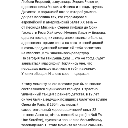
Любови Егоровой, выпускницы Энрике Чекетти,
одноклассницы Михаила Фокина и звезды труппы
Дягилева, в парижской школе которой училась
добрая половина тех, кто сформировал
европейский и американский балет ХХ века —
от Леонида Мясина и Сергея Лифаря до Сони
Гаскелл и Розы Хайтауэр. Именно Лакотту Егорова,
одна из последних легенд эпохи великого балета,
адресовала горькие слова на закате своей долгой
и очень продуктивной жизни: «Я тебя воспитала
на классике, и ты знаешь весь репертуар.
Но сегодня ты танцуешь джаз… кто же тогда будет
заниматься классикой? Поклянись мне, что
передашь дальше все, чему я тебя научила».
Ученик обещал. И слово свое — сдержал.
К тому моменту за его плечами уже была вполне
состоявшаяся сценическая карьера. Страстно
увлеченный танцем с раннего детства, в 19 лет
он уже был на ведущих позициях в балетной труппе
Opera de Paris. В 1954 году первый
самостоятельный хореографический опыт 22-
летнего Лакотта, «Ночь-волшебница» (La Nuit Est
Une Sorcière), с успехом прошел по бельгийскому
телевидению. С этого момента желание сочинять