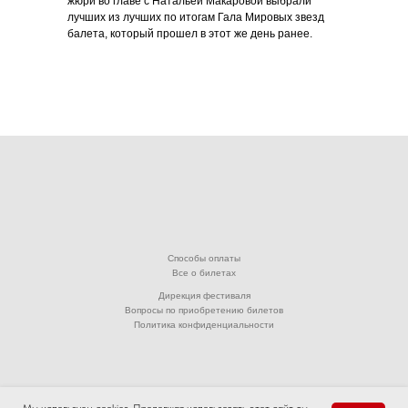
жюри во главе с Натальей Макаровой выбрали
лучших из лучших по итогам Гала Мировых звезд
балета, который прошел в этот же день ранее.
Способы оплаты
Все о билетах
Дирекция фестиваля
Вопросы по приобретению билетов
Политика конфиденциальности
© 2001-2026. Ассоциация «Дансе Оупен фестиваль (фестиваль Открытых Танцев)».