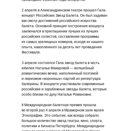
2 апреля в Александринском театре прошел Гала-
концерт Российских Звезд Балета. Он был задуман
как смотр достижений российского искусства
балета. Основной принцип построения концерта
заключался в приглашении лучших из лучших
российских солистов, составлении программы
из самых зрелищных номеров, исходя из нашего
опыта, накопленного за десять лет проведения
Фестиваля.
3 апреля состоялся Гала звезд балета в честь
юбилея Натальи Макаровой — волшебный
романтических вечер, наполненный поэтикой
и лиризмом «коронных» партий из репертуара
балерины. В концерте участвовали современные
российские и зарубежные звезды балета, которые
особо близки по духу Наталье Романовне.
II Международная балетная премия прошла
во второй раз 4 апреля в Мраморном зале музея
Этнографии. Это событие, как всегда собрало
большое количество звезд театра, кино, спорта,
политики и бизнеса Петербурга. Международное