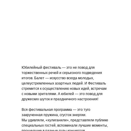
Юбилейный фестиваль — это не повод для
торжественных речей и серьезного подведения
итогов. Балет — искусство всегда молодых,
целеустремленных азартных людей. И Фестиваль
стремится к осуществлению новых идей, встречам
с новыми зрителями. А юбилей — это повод для
дружеских шуток и праздничного настроения!
Вся фестивальная программа — это туго
закрученная пружина, сгусток энергии.
Мы удивляли, «хулиганили», представляли публике
специальных гостей, вспоминали лучшие моменты,
прошедшие в разные годы концертов.